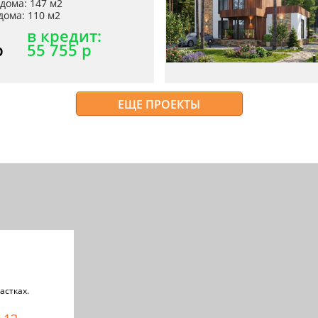
дома: 147 м2
ома: 110 м2
в кредит:
р
55 755 р
ЕЩЕ ПРОЕКТЫ
астках.