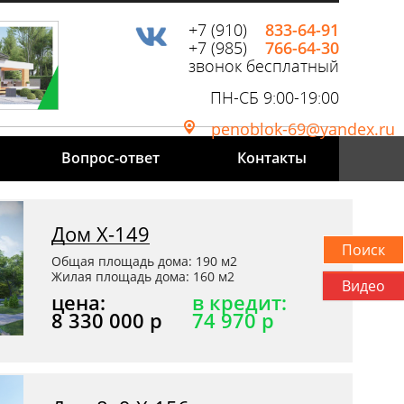
+7 (910)
833-64-91
+7 (985)
766-64-30
звонок бесплатный
ПН-СБ 9:00-19:00
penoblok-69@yandex.ru
Вопрос-ответ
Контакты
Дом Х-149
Общая площадь дома: 190 м2
Жилая площадь дома: 160 м2
Видео
цена:
в кредит:
8 330 000 р
74 970 р