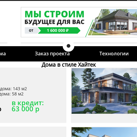
ома
Заказ проекта
Технологии
Дома в стиле Хайтек
дома: 143 м2
ома: 58 м2
в кредит:
р
63 000 р