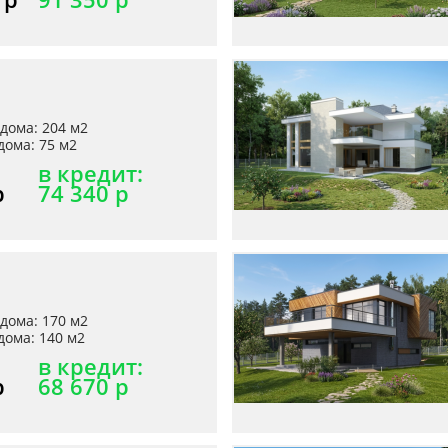
дома: 204 м2
ома: 75 м2
в кредит:
р
74 340 р
дома: 170 м2
ома: 140 м2
в кредит:
р
68 670 р