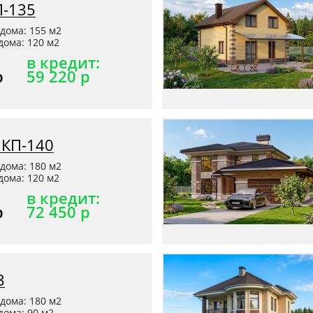
П-135
дома: 155 м2
ома: 120 м2
в кредит:
р
59 220 р
 КП-140
дома: 180 м2
ома: 120 м2
в кредит:
р
72 450 р
3
дома: 180 м2
ома: 90 м2