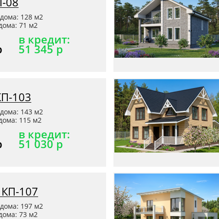
П-08
дома: 128 м2
ома: 71 м2
в кредит:
р
51 345 р
КП-103
дома: 143 м2
ома: 115 м2
в кредит:
р
51 030 р
 КП-107
дома: 197 м2
ома: 73 м2