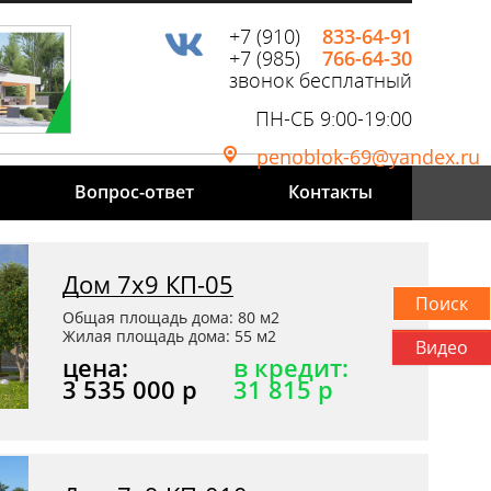
+7 (910)
833-64-91
+7 (985)
766-64-30
звонок бесплатный
ПН-СБ 9:00-19:00
penoblok-69@yandex.ru
Вопрос-ответ
Контакты
Дом 7х9 КП-05
Общая площадь дома: 80 м2
Жилая площадь дома: 55 м2
Видео
цена:
в кредит:
3 535 000 р
31 815 р