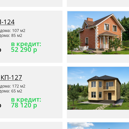
П-124
дома: 107 м2
ома: 85 м2
в кредит:
р
52 290 р
 КП-127
дома: 172 м2
ома: 65 м2
в кредит:
р
78 120 р