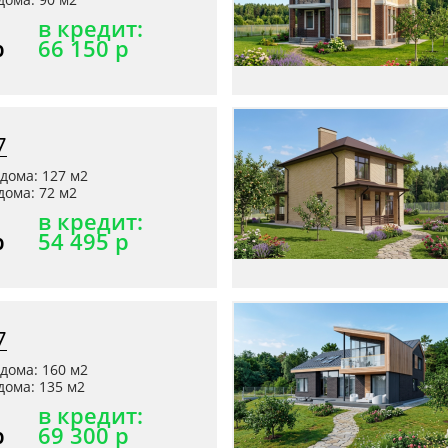
в кредит:
р
66 150 р
7
дома: 127 м2
ома: 72 м2
в кредит:
р
54 495 р
7
дома: 160 м2
ома: 135 м2
в кредит:
р
69 300 р