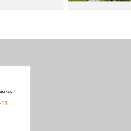
астках.
-13