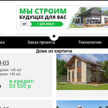
ома
Заказ проекта
Технологии
Дома из кирпича
П-03
дома: 145 м2
ома: 145 м2
в кредит:
р
53 550 р