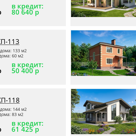
в кредит:
р
80 640 р
КП-113
дома: 133 м2
ома: 60 м2
в кредит:
р
50 400 р
КП-118
дома: 144 м2
ома: 83 м2
в кредит:
р
61 425 р