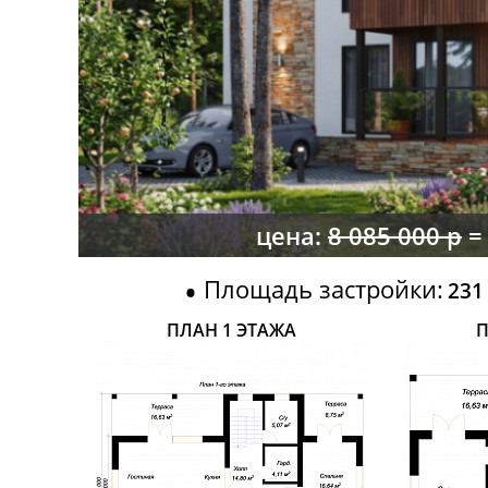
цена:
8 085 000 р
= 
Площадь застройки:
231
ПЛАН 1 ЭТАЖА
П